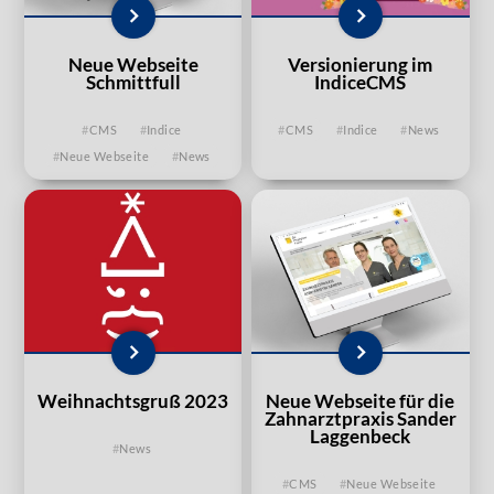
Neue Webseite
Versionierung im
Schmittfull
IndiceCMS
CMS
Indice
CMS
Indice
News
Neue Webseite
News
Weihnachtsgruß 2023
Neue Webseite für die
Zahnarztpraxis Sander
Laggenbeck
News
CMS
Neue Webseite