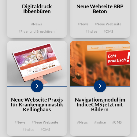
Digitaldruck
Neue Webseite BBP
Ibbenbüren
Beton
News
News
Neue Webseite
Flyer und Broschüren
Indice
CMS
Neue Webseite Praxis
Navigationsmodul im
für Krankengymnastik
IndiceCMS jetzt mit
Kellinghaus
Bildern
News
Neue Webseite
News
Indice
CMS
Indice
CMS