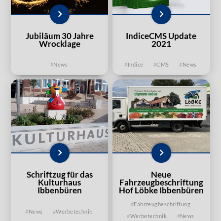
Jubiläum 30 Jahre
IndiceCMS Update
Wrocklage
2021
News
Indice
CMS
News
Schriftzug für das
Neue
Kulturhaus
Fahrzeugbeschriftung
Ibbenbüren
Hof Löbke Ibbenbüren
Fahrzeugbeschriftung
News
Werbetechnik
Werbetechnik
News