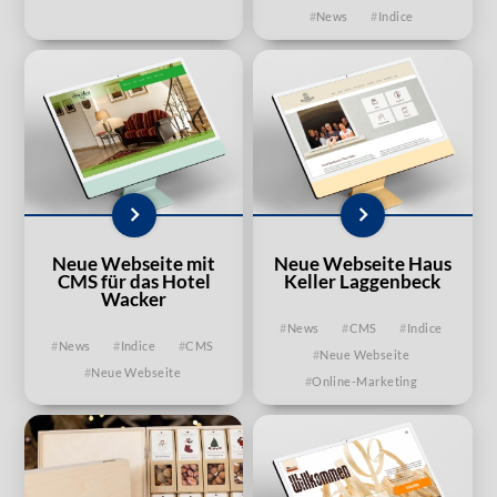
News
Indice
Neue Webseite mit
Neue Webseite Haus
CMS für das Hotel
Keller Laggenbeck
Wacker
News
CMS
Indice
News
Indice
CMS
Neue Webseite
Neue Webseite
Online-Marketing