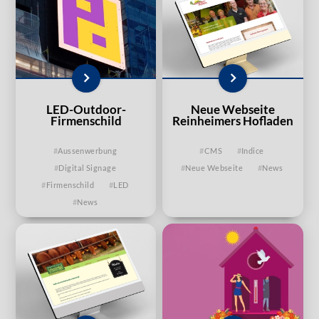
LED-Outdoor-
Neue Webseite
Firmenschild
Reinheimers Hofladen
Aussenwerbung
CMS
Indice
Digital Signage
Neue Webseite
News
Firmenschild
LED
News