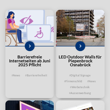
Barrierefreie
LED Outdoor Walls für
Internetseiten ab Juni
Piepenbrock
2025 Pflicht
Osnabrück
News
Barrierefreiheit
Digital Signage
Firmenschild
News
Werbetechnik
Aussenwerbung