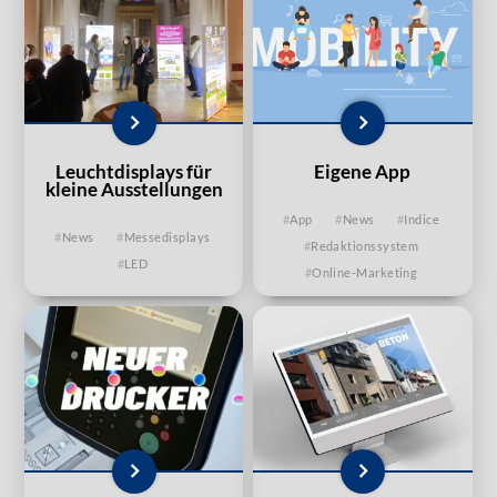
Leuchtdisplays für
Eigene App
kleine Ausstellungen
App
News
Indice
News
Messedisplays
Redaktionssystem
LED
Online-Marketing