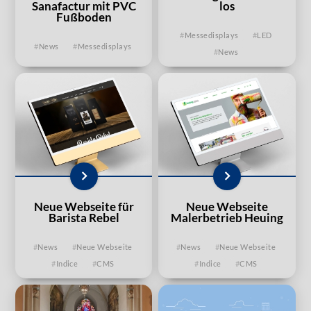
Sanafactur mit PVC
los
Fußboden
Messedisplays
LED
News
Messedisplays
News
Neue Webseite für
Neue Webseite
Barista Rebel
Malerbetrieb Heuing
News
Neue Webseite
News
Neue Webseite
Indice
CMS
Indice
CMS