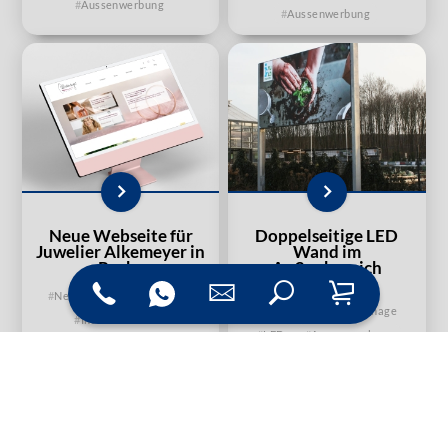
Aussenwerbung
Aussenwerbung
Neue Webseite für
Doppelseitige LED
Juwelier Alkemeyer in
Wand im
Recke
Außenbereich
Neue Webseite
News
News
Digital Signage
Indice
CMS
LED
Aussenwerbung