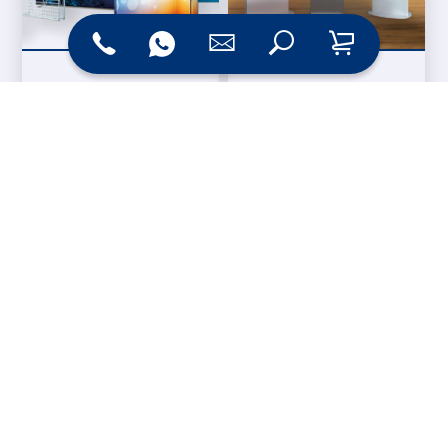
Messesysteme &
Digital Signage
Displays
Werbetechnik
Printprodukte