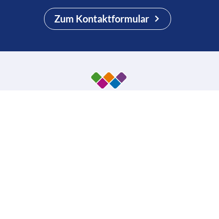
Zum Kontaktformular
So erreichen Sie uns
Unternehmen
Wrocklage Werbewerkstatt
Impressum
Rudolf-Diesel-Str. 28
Datenschutz
49479 Ibbenbüren
AG Steinfurt HR 5989 B
AGB
Geschäftsführer: Martin Wrocklage
Kontakt
Ust-IdNr. DE231182233