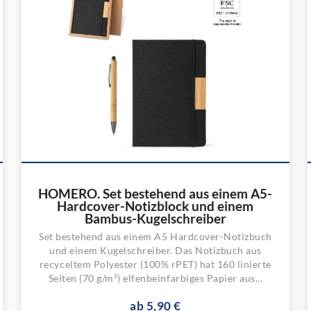
HOMERO. Set bestehend aus einem A5-
Hardcover-Notizblock und einem
Bambus-Kugelschreiber
Set bestehend aus einem A5 Hardcover-Notizbuch
und einem Kugelschreiber. Das Notizbuch aus
recyceltem Polyester (100% rPET) hat 160 linierte
Seiten (70 g/m²) elfenbeinfarbiges Papier aus...
ab 5,90 €