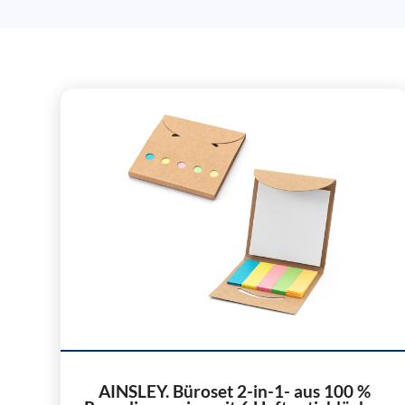
AINSLEY. Büroset 2-in-1- aus 100 %