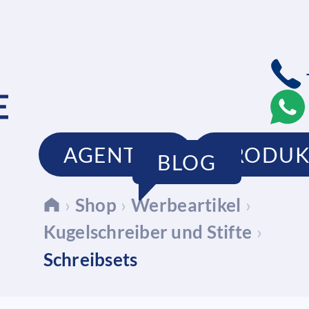
AGENTUR
PRODUK
BLOG
›
Shop
›
Werbeartikel
›
Kugelschreiber und Stifte
›
Schreibsets