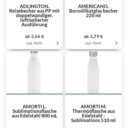
ADLINGTON.
AMERICANO.
Reisebecher aus PP mit
Borosilikatglas becher
doppelwandiger,
220 ml
luftisolierter
Ausführung
ab 2,66 €
ab 3,79 €
zzgl. MwSt.
zzgl. MwSt.
AMORTI L.
AMORTI M.
Sublimationsflasche
Thermosflasche aus
aus Edelstahl 800 mL
Edelstahl -
Sublimations 510 ml