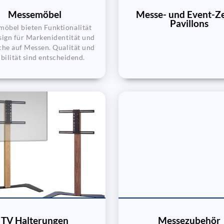
Messemöbel
Messe- und Event-Ze
Pavillons
öbel bieten Funktionalität
ign für Markenidentität und
he auf Messen. Qualität und
ibilität sind entscheidend.
TV Halterungen
Messezubehör