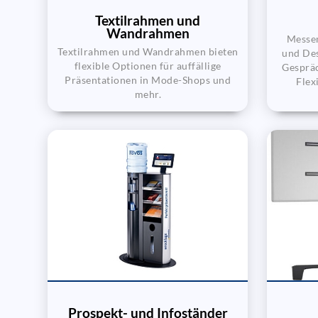
Textilrahmen und
Wandrahmen
Messem
Textilrahmen und Wandrahmen bieten
und Des
flexible Optionen für auffällige
Gespräc
Präsentationen in Mode-Shops und
Flex
mehr.
Prospekt- und Infoständer