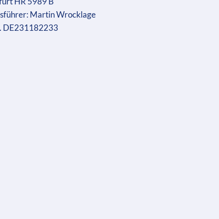
furt HR 5989 B
sführer: Martin Wrocklage
r. DE231182233