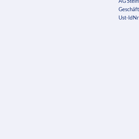
AG Stein
Geschäft
Ust-IdN