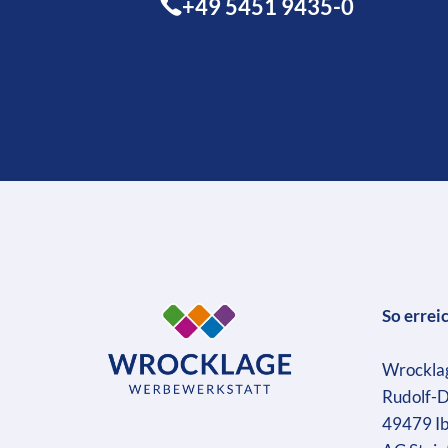
+49 5451 9435-0
So errei
Wrockla
Rudolf-D
49479 I