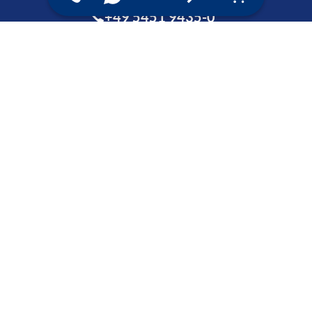
+49 5451 9435-0
Oder mailen Sie uns:
info@wrocklage.de
Zum Kontaktformular
So erreichen Sie uns
Unternehmen