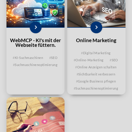
WebMCP - KI's mit der
Online Marketing
Webseite füttern.
Digital Marketing
KI-Suchmaschinen
SEO
Online-Marketing
SEO
Suchmaschinenoptimierung
Online Anzeigen schalten
Sichtbarkeit verbessern
Google Business pflegen
Suchmaschinenoptimierung