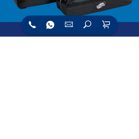
Rufen Sie uns an:­
+49 5451 9435-0
Oder mailen Sie uns:
info@wrocklage.de
Zum Kontaktformular