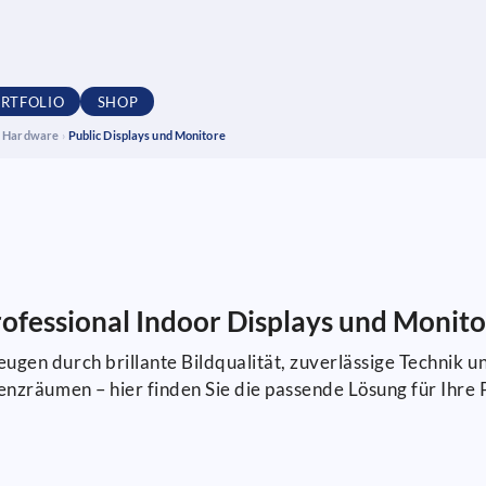
RTFOLIO
SHOP
ge Hardware
›
Public Displays und Monitore
ofessional Indoor Displays und Monit
gen durch brillante Bildqualität, zuverlässige Technik u
nzräumen – hier finden Sie die passende Lösung für Ihre 