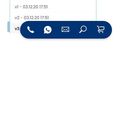
Fazit:
Versionierungen sind ein praktisches Tool im IndiceCMS,
um stressfrei, in alle Ruhe vorbereitend, Inhalte
einzustellen. Mit nur einem Klick wechselt man die
Version und der passende Content ist online! Und wenn
die alte Version erneut aktuell wird, wird sie einfach
erneut online gestellt. Sie haben keinen Stress mehr beim
Einstellen von zeitlich eingeschränkten Inhalten und
Angeboten!