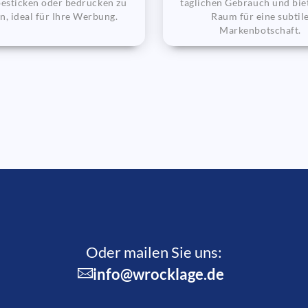
esticken oder bedrucken zu
täglichen Gebrauch und biet
en, ideal für Ihre Werbung.
Raum für eine subtil
Markenbotschaft.
Oder mailen Sie uns:
info@wrocklage.de