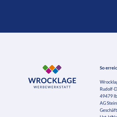
So errei
Wrockla
Rudolf-D
49479 I
AG Stein
Geschäft