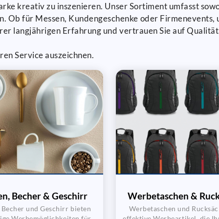
 Marke kreativ zu inszenieren. Unser Sortiment umfasst sow
en. Ob für Messen, Kundengeschenke oder Firmenevents, u
rer langjährigen Erfahrung und vertrauen Sie auf Qualität,
ren Service auszeichnen.
en, Becher & Geschirr
Werbetaschen & Ruck
, Becher und Geschirr bieten
Werbetaschen und Rucksäc
itige Werbemöglichkeiten für
effektive Werbeartikel, die I