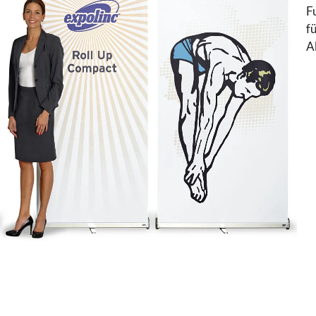
F
f
A