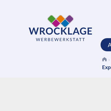
›
Exp