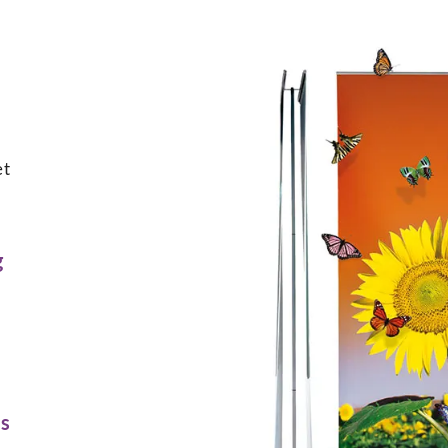
et
g
us