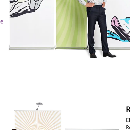
he
R
E
R