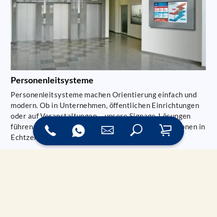
Personenleitsysteme
Personenleitsysteme machen Orientierung einfach und
modern. Ob in Unternehmen, öffentlichen Einrichtungen
oder auf Veranstaltungen – unsere Signage-Lösungen
führen Besucher gezielt zum Ziel, liefern Informationen in
Echtzeit und lassen sich flexibel anpassen.
Mit der IndiceCMS!Screen Software steuern Sie die
Inhalte dieser Systeme zentral und komfortabel. So
entstehen Personenleitsysteme, die mehr sind als
Wegweiser – sie sind Teil einer intelligenten Signage-
Strategie.