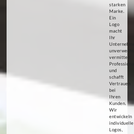
starken
Marke.
Ein
Logo
macht
Ihr
Unternehm
unverwechs
vermittelt
Professiona
und
schafft
Vertrauen
bei
Ihren
Kunden.
Wir
entwickeln
individuelle
Logos,