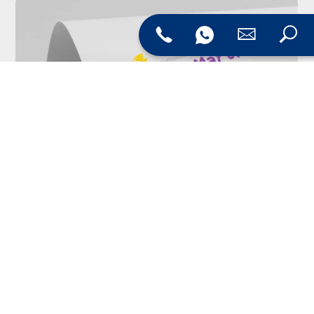
Logoentwicklung & Corporate Design
Ein Logo allein reicht oft nicht aus – es braucht ein
stimmiges Gesamtkonzept. Deshalb bieten wir neben der
Logoentwicklung auch die Gestaltung eines Corporate
Designs an:
Farbkonzepte und Typografie
Vorlagen für Briefpapier, Visitenkarten und