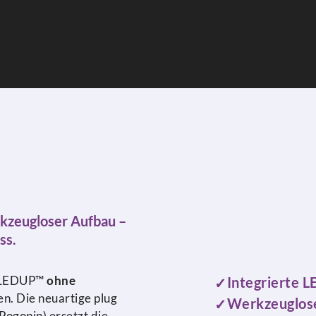
rkzeugloser Aufbau –
ss.
e LEDUP™
ohne
Integrierte L
n. Die neuartige plug
Werkzeuglose
Pogopin) ersetzt die