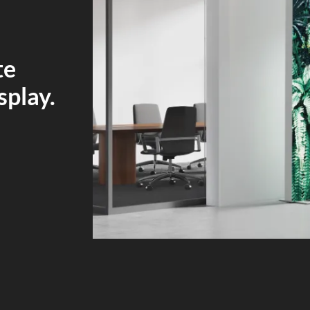
te
play.