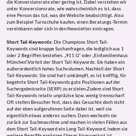
die Konversionsrate eher gering ist. Dabei verstehen wir
unter Konversionsrate, wie wahrscheinlich es ist, dass
eine Person das tut, was die Website beabsichtigt. Also
zum Beispiel Turnschuhe kaufen, einen Beratungs-Termin
vereinbaren oder sich in den Newsletter eintragen.
Short Tail-Keywords:
Die Champions Short Tail-
Keywords sind knappe Suchanfragen, die lediglich aus 1
oder 2 Begriffen bestehen. „911 G“ oder „Einfamilienhaus
München“.Vorteil der Short Tail-Keywords: Sie haben ein
außerordentlich hohes Suchvolumen. Nachteil der Short
Tail-Keywords: Sie sind hart umkämpft, es ist knifflig, für
begehrte Short Tail-Keywords gute Positionen auf der
Suchergebnisseite (SERP) zu erzielen.Zudem sind Short
Tail-Keywords relativ unpräzise bzw. wenig trennscharf:
Oft stellen Besucher fest, dass das Gesuchte doch nicht
auf der eben aufgerufenen Seite dabei ist, weil sie
eigentlich etwas anderes suchen. Dann wechseln sie
zurück zur Suchmaschine und machen in vielen Fällen aus
dem Short Tail-Keyword ein Long Tail-Keyword, indem sie
weitere Begriffe ergänzen.Dieser Streuverlust ist