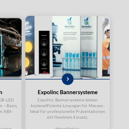
n
Expolinc Bannersysteme
RGB-LED
Expolinc Bannersysteme bieten
n – Basis,
kosteneffiziente Lösungen für Messen.
 Im ABS-
Ideal für professionelle Präsentationen
mit flexiblem Einsatz.
esystem
Messedisplays