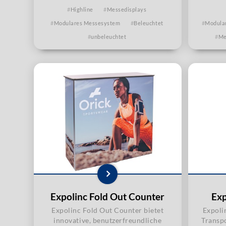
Highline
Messedisplays
Modulares Messesystem
Beleuchtet
Modula
unbeleuchtet
Me
Expolinc Fold Out Counter
Exp
Expolinc Fold Out Counter bietet
Expoli
innovative, benutzerfreundliche
Transpo