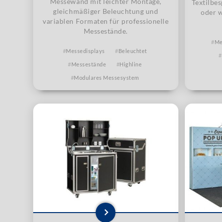
Messewand mit leichter Montage,
Textilbes
gleichmäßiger Beleuchtung und
oder 
variablen Formaten für professionelle
Messestände.
Me
Messedisplays
Beleuchtet
Messestände
Highline
Modulares Messesystem