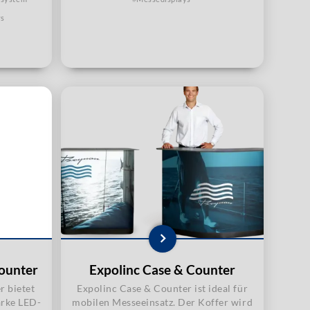
ys
Counter
Expolinc Case & Counter
r bietet
Expolinc Case & Counter ist ideal für
arke LED-
mobilen Messeeinsatz. Der Koffer wird