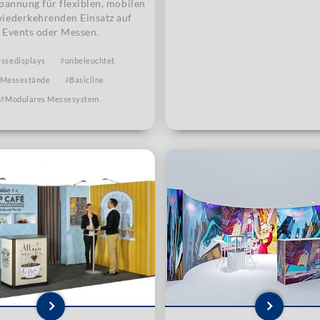
pannung für flexiblen, mobilen
wiederkehrenden Einsatz auf
Events oder Messen.
ssedisplays
unbeleuchtet
Messestände
Basicline
Modulares Messesystem