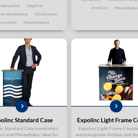
Beleuchtet
Highline
Profiline
Messedispla
res Messesystem
Einzelsystem
ssestände
Messedisplays
olinc Standard Case
Expolinc Light Frame 
nc Standard Case kombiniert
Expolinc Light Frame Counte
rt und Messetheke, ideal für
werkzeuglosen Aufbau und st