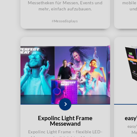
Messetheken für Messen, Events und
mobile 
mehr, einfach aufzubauen.
und
Messedisplays
Expolinc Light Frame
easy
Messewand
easy
Expolinc Light Frame – flexible LED-
Me