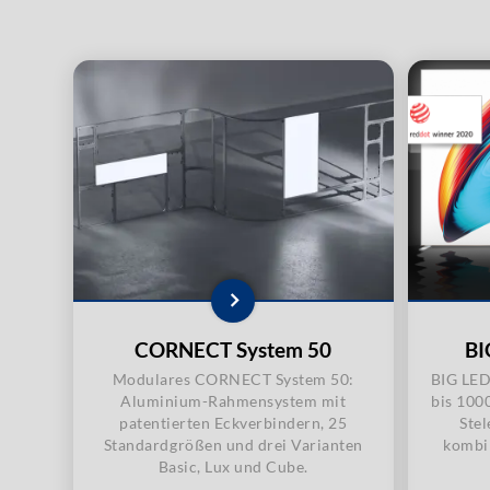
CORNECT System 50
BI
Modulares CORNECT System 50:
BIG LED
Aluminium-Rahmensystem mit
bis 100
patentierten Eckverbindern, 25
Stel
Standardgrößen und drei Varianten
kombin
Basic, Lux und Cube.