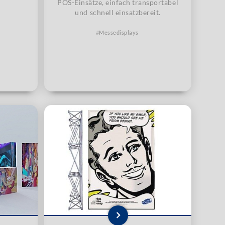
POS-Einsätze, einfach transportabel
und schnell einsatzbereit.
Messedisplays