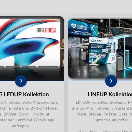
G LEDUP Kollektion
LINEUP Kollektio
UP: beleuchtete Messewände
LINEUP von Best Systems: 
0 cm Breite und 298 cm Höhe.
mit 16 Mio. Farben, 5 Variante
e, Bridge, Door – modular
Stele, Bridge, Rotate, Gate.
ierbar. Jetzt bei Wrocklage
Hartschalenkoffer.
anfragen.
Beleuchtet
Modulares Mess