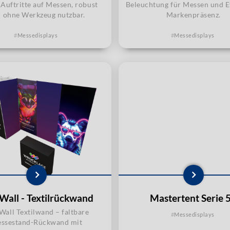
Auftritte auf Messen, robust
Beleuchtung für Messen und E
 ohne Werkzeug nutzbar.
Markenpräsenz.
Messedisplays
Messedisplays
Wall - Textilrückwand
Mastertent Serie 
Wall Textilwand – faltbare
Messedisplays
ssestand-Rückwand mit