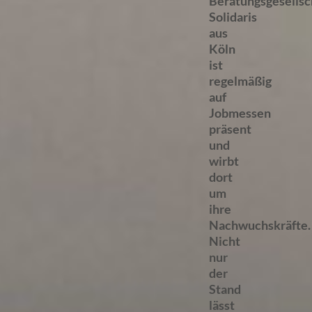
Beratungsgesellsc
Solidaris
aus
Köln
ist
regelmäßig
auf
Jobmessen
präsent
und
wirbt
dort
um
ihre
Nachwuchskräfte.
Nicht
nur
der
Stand
lässt