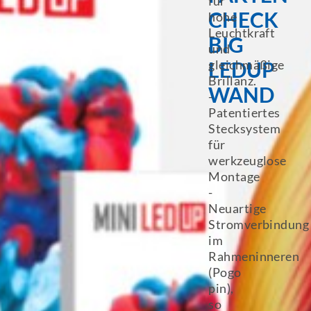
für
CHECK
hohe
Leuchtkraft
BIG
und
gleichmäßige
LEDUP
Brillanz.
WAND
-
Patentiertes
Stecksystem
für
werkzeuglose
Montage
-
Neuartige
Stromverbindung
im
Rahmeninneren
(Pogo
pin),
so