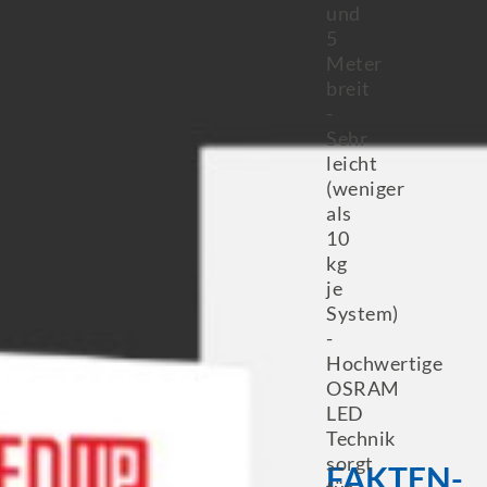
und
5
Meter
breit
-
Sehr
leicht
(weniger
als
10
kg
je
System)
-
Hochwertige
OSRAM
LED
Technik
sorgt
FAKTEN-