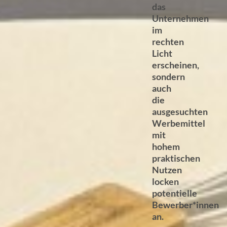
das
Unternehmen
im
rechten
Licht
erscheinen,
sondern
auch
die
ausgesuchten
Werbemittel
mit
hohem
praktischen
Nutzen
locken
potentielle
Bewerber*innen
an.