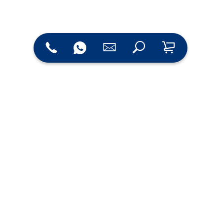
Rufen Sie uns an:­
+49 5451 9435-0
Oder mailen Sie uns:
info@wrocklage.de
Zum Kontaktformular