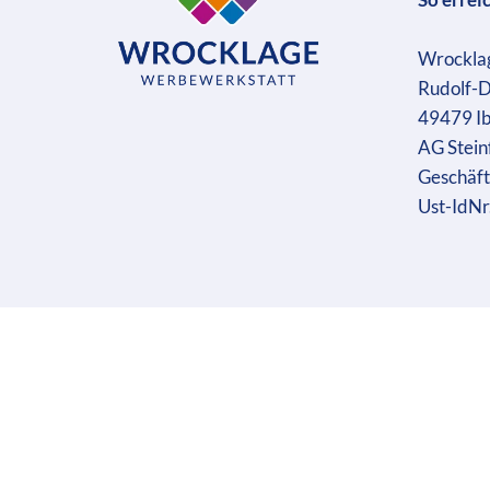
Wrockla
Rudolf-D
49479 I
AG Stein
Geschäft
Ust-IdN