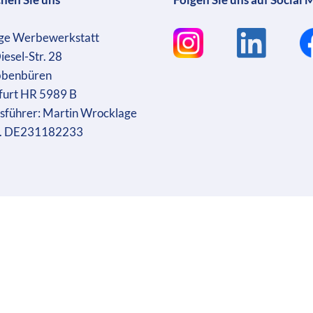
ge Werbewerkstatt
iesel-Str. 28
bbenbüren
furt HR 5989 B
sführer: Martin Wrocklage
r. DE231182233