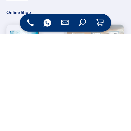
Online Shop
Messesysteme &
Digital Signage
Displays