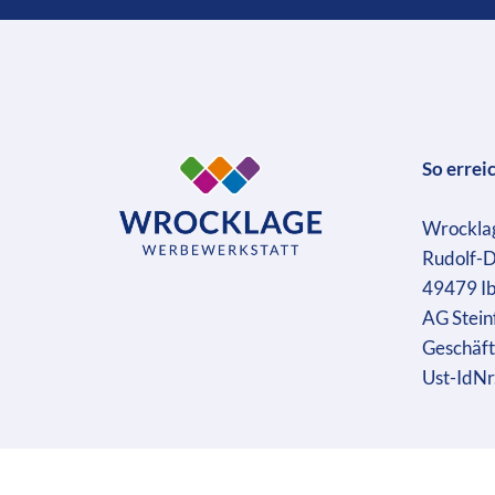
So errei
Wrockla
Rudolf-D
49479 I
AG Stein
Geschäft
Ust-IdN