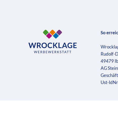
So errei
Wrockla
Rudolf-D
49479 I
AG Stein
Geschäft
Ust-IdN