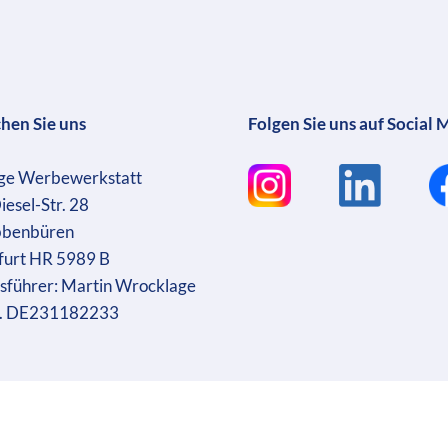
chen Sie uns
Folgen Sie uns auf Social 
ge Werbewerkstatt
iesel-Str. 28
bbenbüren
furt HR 5989 B
sführer: Martin Wrocklage
r. DE231182233