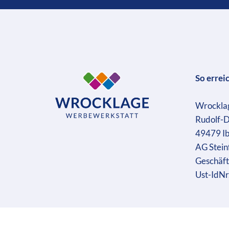
So errei
Wrockla
Rudolf-D
49479 I
AG Stein
Geschäft
Ust-IdN