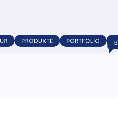
TUR
PRODUKTE
PORTFOLIO
S
1