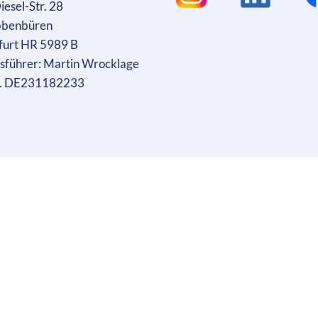
iesel-Str. 28
bbenbüren
furt HR 5989 B
sführer: Martin Wrocklage
r. DE231182233