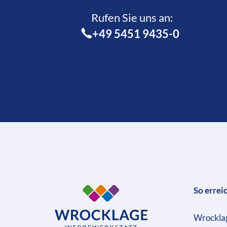
Rufen Sie uns an:­
+49 5451 9435-0
So errei
Wrockla