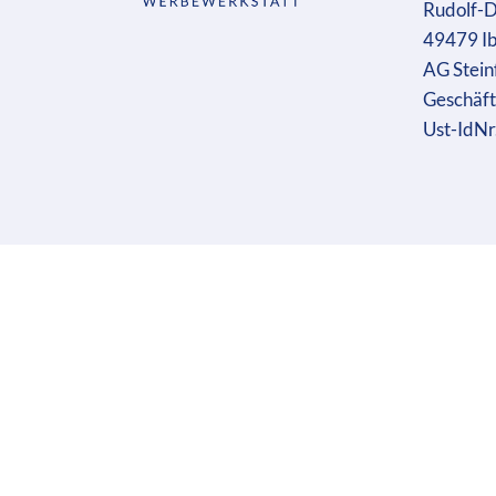
Rudolf-D
49479 I
AG Stein
Geschäft
Ust-IdN