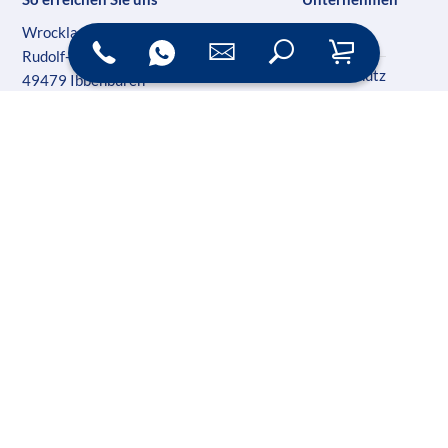
Wrocklage Werbewerkstatt
Impressum
Rudolf-Diesel-Str. 28
Datenschutz
49479 Ibbenbüren
AG Steinfurt HR 5989 B
AGB
Geschäftsführer: Martin Wrocklage
Kontakt
Ust-IdNr. DE231182233
Folgen Sie uns auf Social Media