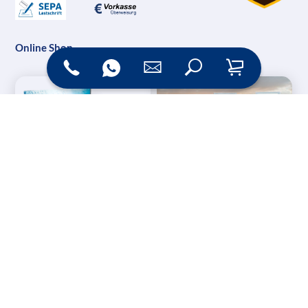
Online Shop
Messesysteme &
Digital Signage
Displays