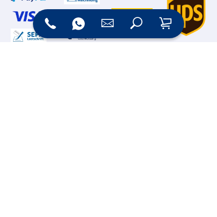
Online Shop
Messesysteme &
Digital Signage
Displays