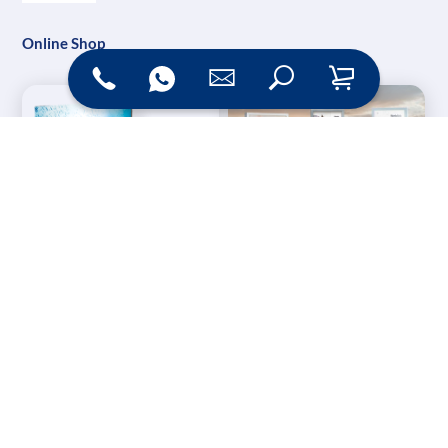
Online Shop
Messesysteme &
Digital Signage
Displays