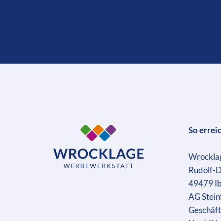
So errei
Wrockla
Rudolf-D
49479 I
AG Stein
Geschäft