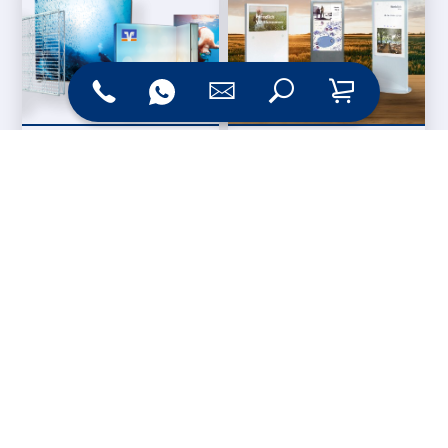
Messesysteme &
Digital Signage
Displays
Werbetechnik
Printprodukte