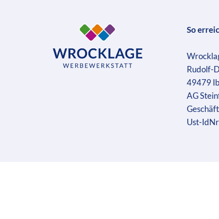
So errei
Wrockla
Rudolf-D
49479 I
AG Stein
Geschäft
Ust-IdN