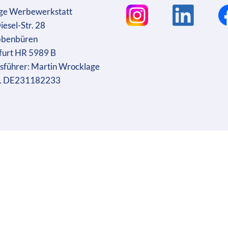
ge Werbewerkstatt
iesel-Str. 28
bbenbüren
furt HR 5989 B
sführer: Martin Wrocklage
r. DE231182233