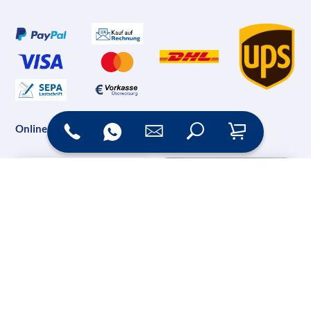
Online Shop
Messesysteme &
Digital Signage
Displays