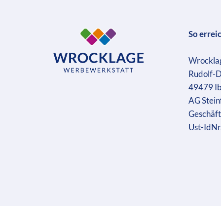
So errei
Wrockla
Rudolf-D
49479 I
AG Stein
Geschäft
Ust-IdN