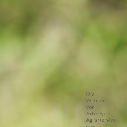
Die
Website
von
Artmeyer
Agrarservice
greift