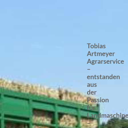
Tobias
Artmeyer
Agrarservice
–
entstanden
aus
der
Passion
für
Landmaschin
–