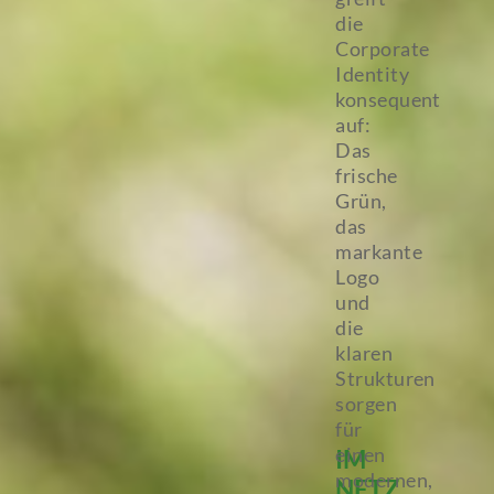
die
Corporate
Identity
konsequent
auf:
Das
frische
Grün,
das
markante
Logo
und
die
klaren
Strukturen
sorgen
für
einen
IM
modernen,
NETZ