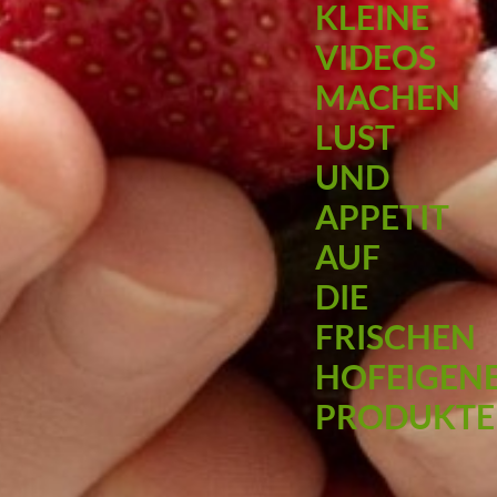
KLEINE
VIDEOS
MACHEN
LUST
UND
APPETIT
AUF
DIE
FRISCHEN
HOFEIGEN
PRODUKTE