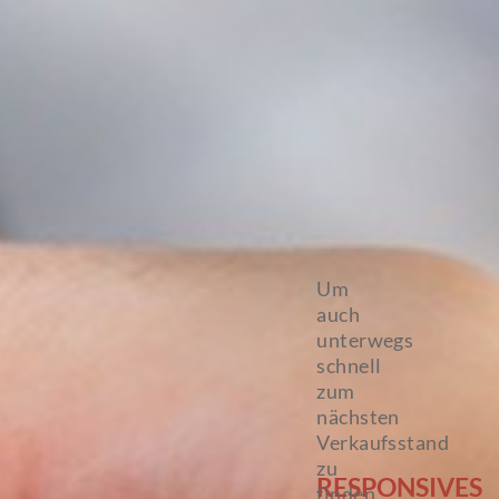
Um
auch
unterwegs
schnell
zum
nächsten
Verkaufsstand
zu
RESPONSIVES
finden,