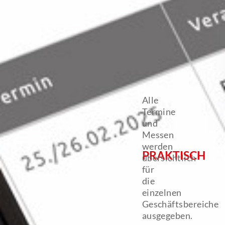
Alle
Termine
und
Messen
werden
PRAKTISCH
übersichtlich
für
die
einzelnen
Geschäftsbereiche
ausgegeben.