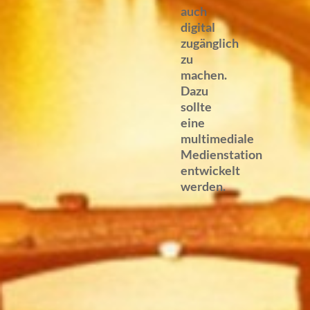
auch
digital
zugänglich
zu
machen.
Dazu
sollte
eine
multimediale
Medienstation
entwickelt
werden.