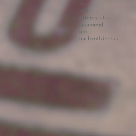
für
alle
Altersstufen
spannend
und
nachvollziehbar.