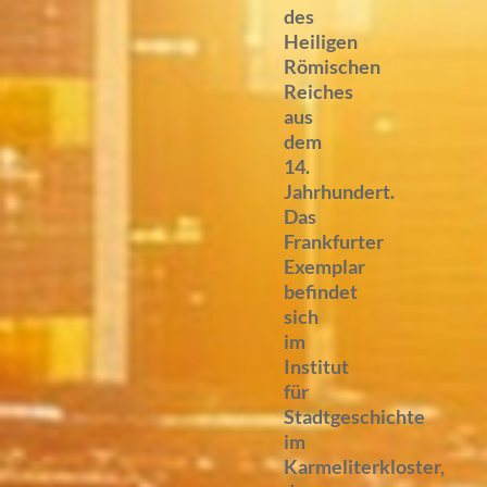
des
Heiligen
Römischen
Reiches
aus
dem
14.
Jahrhundert.
Das
Frankfurter
Exemplar
befindet
sich
im
Institut
für
Stadtgeschichte
im
Karmeliterkloster,