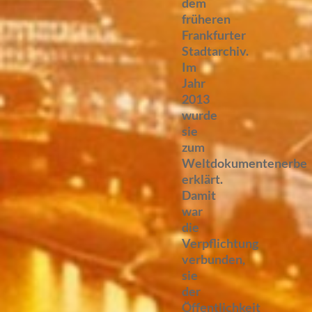
dem
früheren
Frankfurter
Stadtarchiv.
Im
Jahr
2013
wurde
sie
zum
Weltdokumentenerbe
erklärt.
Damit
war
die
Verpflichtung
verbunden,
sie
der
Öffentlichkeit