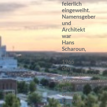
feierlich
eingeweiht.
Namensgeber
und
Architekt
war
Hans
Scharoun,
der
1965
den
internationalen
Architekturwettb
mit
seinem
Entwurf
einer