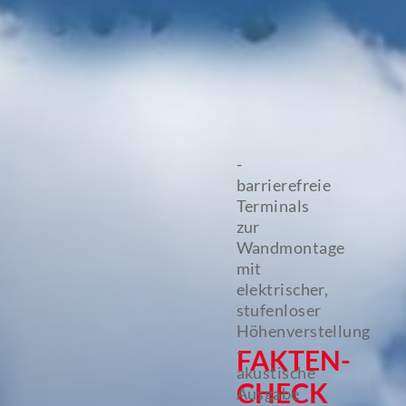
-
barrierefreie
Terminals
zur
Wandmontage
mit
elektrischer,
stufenloser
Höhenverstellung
-
FAKTEN-
akustische
CHECK
Ausgabe