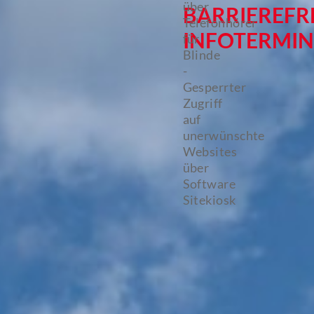
über
BARRIEREFR
Telefonhörer
INFOTERMIN
für
Blinde
-
Gesperrter
Zugriff
auf
unerwünschte
Websites
über
Software
Sitekiosk