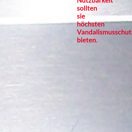
Nutzbarkeit
sollten
sie
höchsten
Vandalismusschut
bieten.