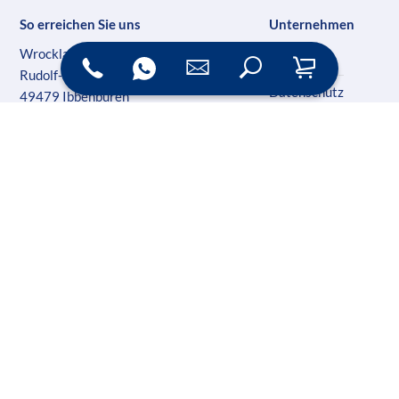
So erreichen Sie uns
Unternehmen
Wrocklage Werbewerkstatt
Impressum
Rudolf-Diesel-Str. 28
Datenschutz
49479 Ibbenbüren
AG Steinfurt HR 5989 B
AGB
Geschäftsführer: Martin Wrocklage
Kontakt
Ust-IdNr. DE231182233
Folgen Sie uns auf Social Media