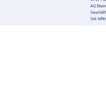
AG Stein
Geschäft
Ust-IdN