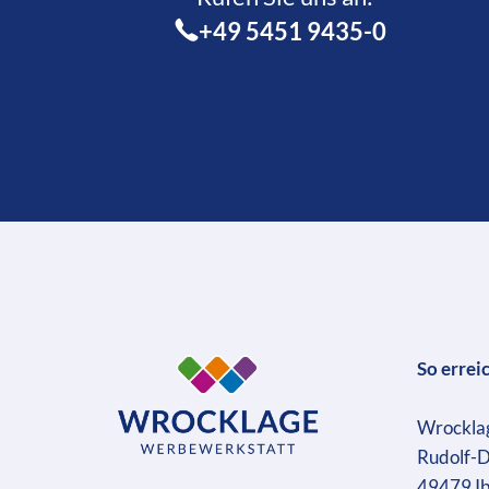
+49 5451 9435-0
So errei
Wrockla
Rudolf-D
49479 I