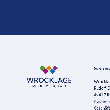
So errei
Wrockla
Rudolf-D
49479 I
AG Stein
Geschäft