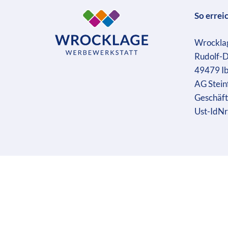
So errei
Wrockla
Rudolf-D
49479 I
AG Stein
Geschäft
Ust-IdN