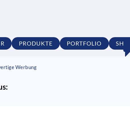
UR
PRODUKTE
PORTFOLIO
SHO
hwertige Werbung
us: