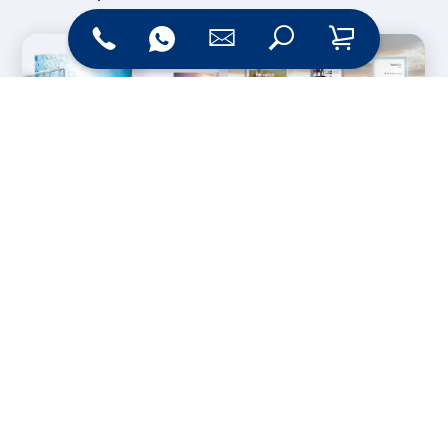
Messesysteme &
Digital Signage
Displays