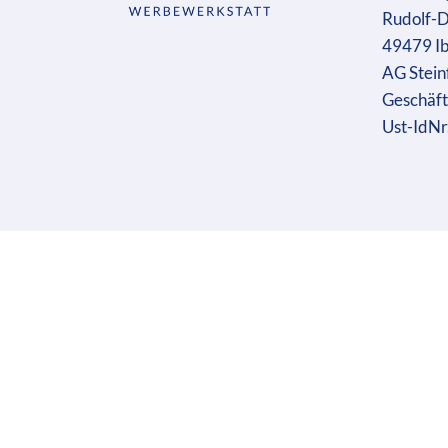
Rudolf-D
49479 I
AG Stein
Geschäft
Ust-IdN