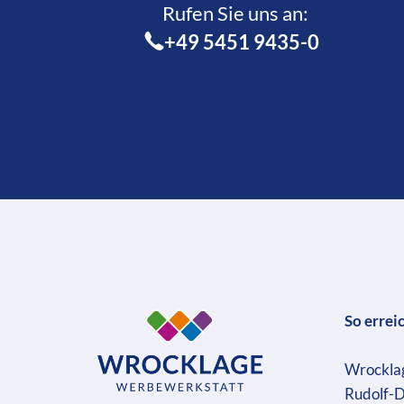
Rufen Sie uns an:­
+49 5451 9435-0
So errei
Wrockla
Rudolf-D