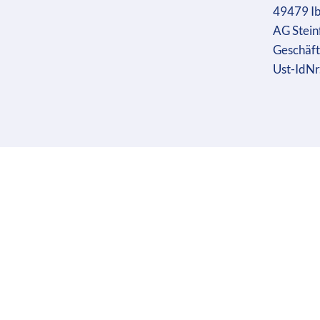
49479 I
AG Stein
Geschäft
Ust-IdN