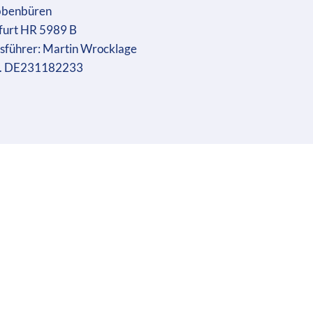
bbenbüren
furt HR 5989 B
sführer: Martin Wrocklage
r. DE231182233