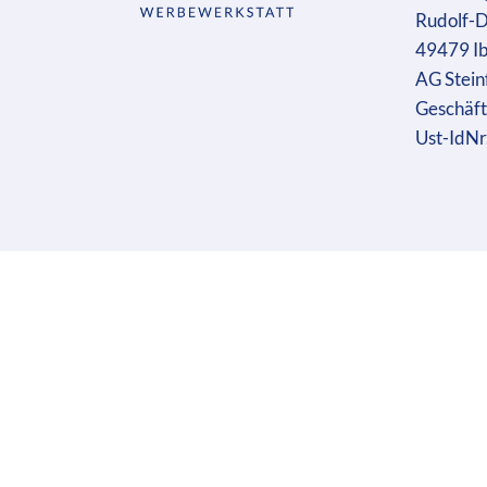
Rudolf-D
49479 I
AG Stein
Geschäft
Ust-IdN