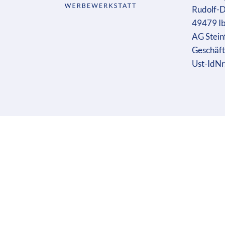
Rudolf-D
49479 I
AG Stein
Geschäft
Ust-IdN